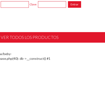
Clave
VER TODOS LOS PRODUCTOS
ww/beby-
ase.php(40): db->__construct() #1