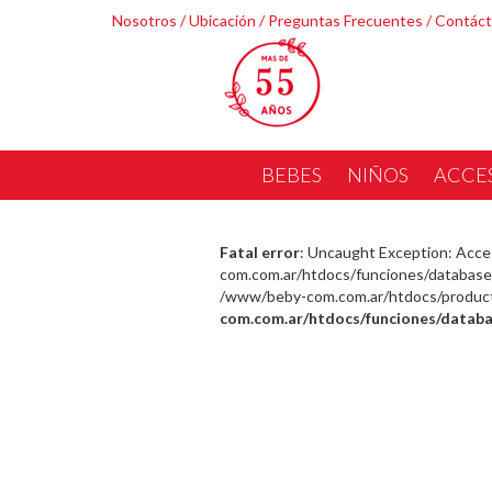
Nosotros
/
Ubicación
/
Preguntas Frecuentes
/
Contác
BEBES
NIÑOS
ACCE
Fatal error
: Uncaught Exception: Acce
com.com.ar/htdocs/funciones/database.
/www/beby-com.com.ar/htdocs/producto_
com.com.ar/htdocs/funciones/databa