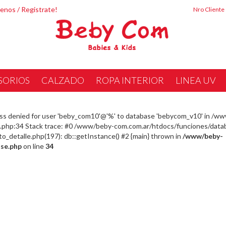
tenos
/
Registrate!
Nro Cliente
SORIOS
CALZADO
ROPA INTERIOR
LINEA UV
ss denied for user 'beby_com10'@'%' to database 'bebycom_v10' in /w
php:34 Stack trace: #0 /www/beby-com.com.ar/htdocs/funciones/datab
detalle.php(197): db::getInstance() #2 {main} thrown in
/www/beby-
se.php
on line
34