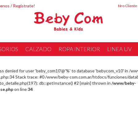
tenos
/
Registrate!
Nro Cliente
SORIOS
CALZADO
ROPA INTERIOR
LINEA UV
ss denied for user 'beby_com10'@'%' to database 'bebycom_v10' in /w
php:34 Stack trace: #0 /www/beby-com.com.ar/htdocs/funciones/datab
detalle.php(197): db::getInstance() #2 {main} thrown in
/www/beby-
se.php
on line
34