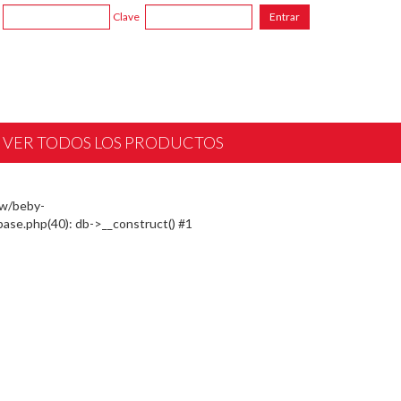
Clave
VER TODOS LOS PRODUCTOS
ww/beby-
ase.php(40): db->__construct() #1