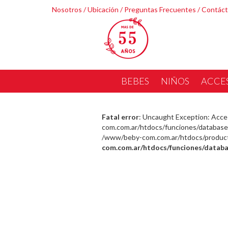
Nosotros
/
Ubicación
/
Preguntas Frecuentes
/
Contác
BEBES
NIÑOS
ACCE
Fatal error
: Uncaught Exception: Acce
com.com.ar/htdocs/funciones/database.
/www/beby-com.com.ar/htdocs/producto_
com.com.ar/htdocs/funciones/databa